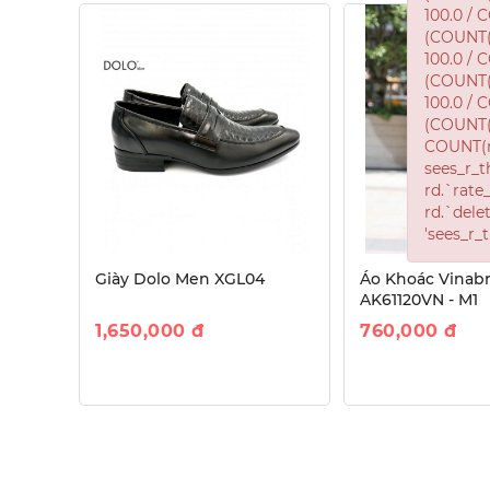
Giày Dolo Men XGL04
Áo Khoác Vinab
AK61120VN - M1
1,650,000
đ
760,000
đ