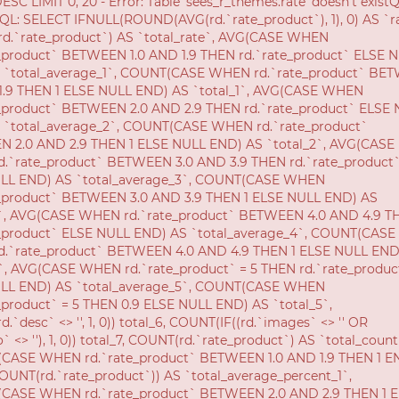
Thêm vào giỏ
Mua ngay
SẢN PHẨM CÙNG DANH MỤC