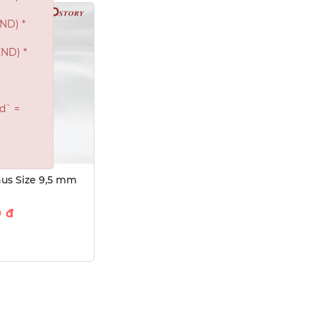
nus Size 9,5 mm
0
đ