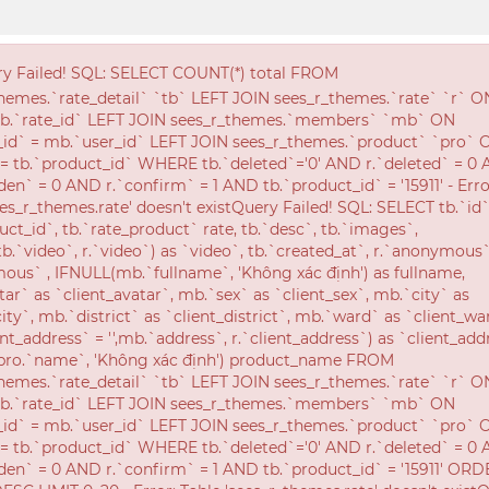
Hỗ trợ 24
XU HƯỚNG THỜI TRANG
SẢN PHẨM KHUYẾN MÃI
Ví Da Cá Sấu 2 Mặt
Ngày đăng: 13:11 24/08/2021 - Lượt xem: 537
Mã SP:
AMV053
1,500,000
đ
Số lượng:
-
+