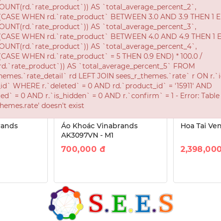
rands
Áo Khoác Vinabrands
Hoa Tai Ve
AK3097VN - M1
700,000
đ
2,398,00